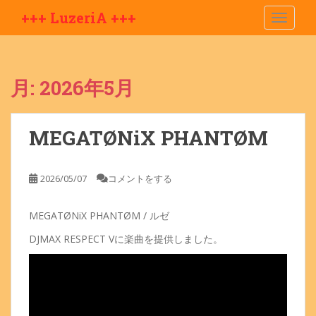
S
+++ LuzeriA +++
TOGGLE
k
i
p
t
月:
2026年5月
o
m
a
MEGATØNiX PHANTØM
i
n
c
2026/05/07
コメントをする
o
n
MEGATØNiX PHANTØM / ルゼ
t
e
DJMAX RESPECT Vに楽曲を提供しました。
n
t